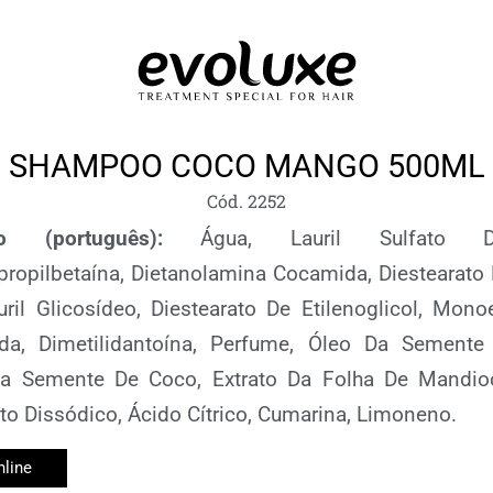
SHAMPOO COCO MANGO 500ML
Cód. 2252
ão (português):
Água, Lauril Sulfato 
opilbetaína, Dietanolamina Cocamida, Diestearato
auril Glicosídeo, Diestearato De Etilenoglicol, Mon
a, Dimetilidantoína, Perfume, Óleo Da Sement
a Semente De Coco, Extrato Da Folha De Mandio
to Dissódico, Ácido Cítrico, Cumarina, Limoneno.
line