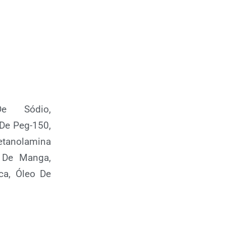
De Sódio,
 De Peg-150,
oetanolamina
e De Manga,
ca, Óleo De