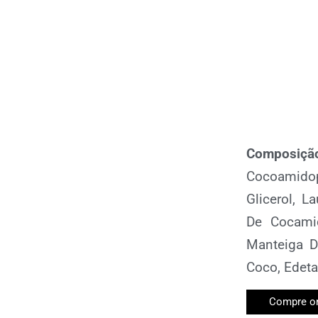
Composiç
Cocoamidopr
Glicerol, L
De Cocamid
Manteiga D
Coco, Edeta
Compre on