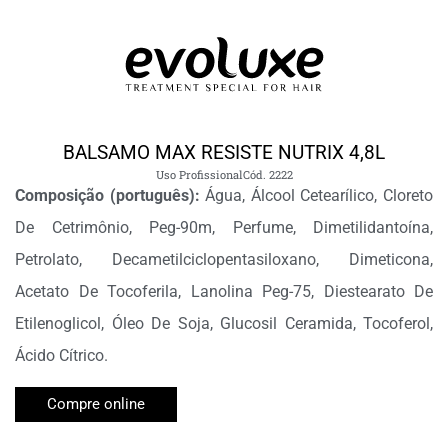
BALSAMO MAX RESISTE NUTRIX 4,8L
Uso Profissional
Cód. 2222
Composição (português):
Água, Álcool Cetearílico, Cloreto
De Cetrimônio, Peg-90m, Perfume, Dimetilidantoína,
Petrolato, Decametilciclopentasiloxano, Dimeticona,
Acetato De Tocoferila, Lanolina Peg-75, Diestearato De
Etilenoglicol, Óleo De Soja, Glucosil Ceramida, Tocoferol,
Ácido Cítrico.
Compre online