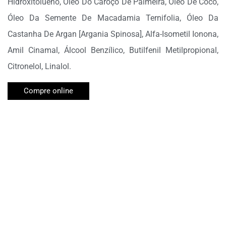
Hidroxitolueno, Óleo Do Caroço De Palmeira, Óleo De Coco,
Óleo Da Semente De Macadamia Ternifolia, Óleo Da
Castanha De Argan [Argania Spinosa], Alfa-Isometil Ionona,
Amil Cinamal, Álcool Benzílico, Butilfenil Metilpropional,
Citronelol, Linalol.
Compre online